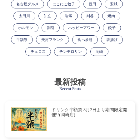
名古屋グルメ
にこにこ餃子
豊田
安城
太田川
知立
岩塚
刈谷
焼肉
ホルモン
割引
ハッピーアワー
餃子
半額祭
美河フランク
食べ放題
唐揚げ
チュロス
チンチロリン
岡崎
最新投稿
Recent Posts
ドリンク半額祭 8月2日より期間限定開
催!!(岡崎店)